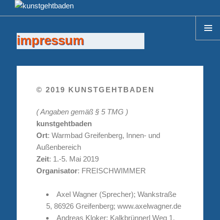
impressum
© 2019 KUNSTGEHTBADEN
( Angaben gemäß § 5 TMG )
kunstgehtbaden
Ort
: Warmbad Greifenberg, Innen- und
Außenbereich
Zeit
: 1.-5. Mai 2019
Organisator
: FREISCHWIMMER
Axel Wagner (Sprecher); Wankstraße
5, 86926 Greifenberg; www.axelwagner.de
Andreas Kloker; Kalkbrünnerl Weg 1,