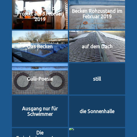
Anstoßen auf das
Becken Rohzustand im
Projekt am 3.Februar
Februar 2019
2019
Das Becken
auf dem Dach
Gulli-Poesie
still
Ausgang nur für
die Sonnenhalle
Schwimmer
Die