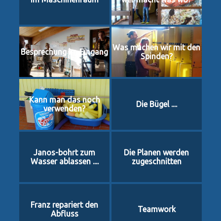
Was machen wir mit den
Besprechung im Eingang
Spinden?
Kann man das noch
Die Bügel ....
verwenden?
Janos-bohrt zum
Die Planen werden
Wasser ablassen ....
zugeschnitten
Franz repariert den
Teamwork
Abfluss