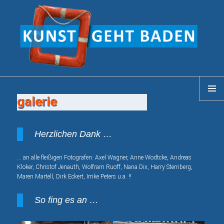
galerie
MENÜ
Herzlichen Dank …
… an alle fleißigen Fotografen: Axel Wagner, Anne Wodtcke, Andreas
Kloker, Christof Jenauth, Wolfram Ruoff, Nana Dix, Harry Sternberg,
Maren Martell, Dirk Eckert, Imke Peters u.a. !!
So fing es an …