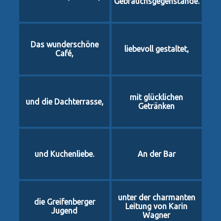
Gebrauchsgegenstände.
Das wunderschöne
liebevoll gestaltet,
Café,
mit glücklichen
und die Dachterrasse,
Getränken
und Kuchenliebe.
An der Bar
unter der charmanten
die Greifenberger
Leitung von Karin
Jugend
Wagner