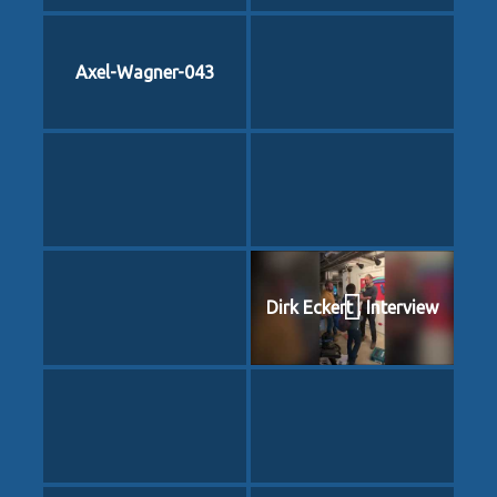
Axel-Wagner-043
Dirk Eckert , Interview